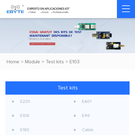
Home
>
Module
>
Test kits
>
E103
Test kits
E220
EA01
E108
E49
E180
Cable