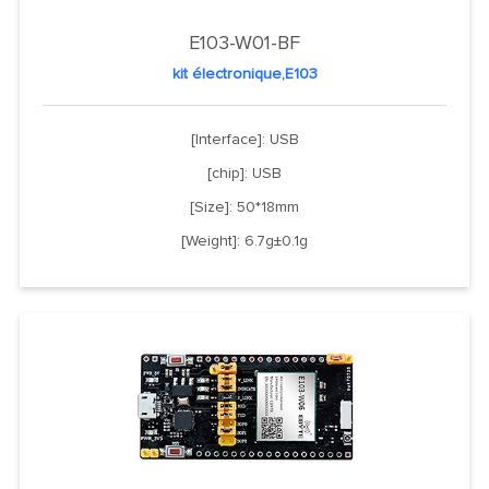
E103-W01-BF
kit électronique,E103
[Interface]: USB
[chip]: USB
[Size]: 50*18mm
[Weight]: 6.7g±0.1g