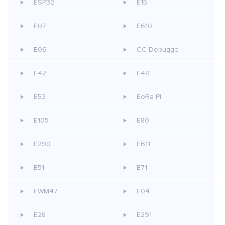
ESP32
E15
E07
E610
E06
CC Debugge
E42
E48
E53
EoRa PI
E105
E80
E290
E611
E51
E71
EWM47
E04
E28
E291