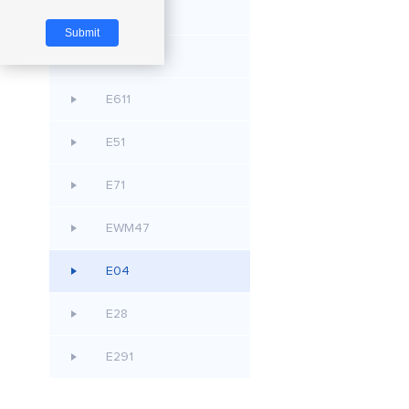
E80
E290
E611
E51
E71
EWM47
E04
E28
E291