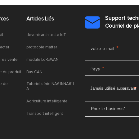
Support tech
rces
Articles Liés

Courriel de 
uit
devenir architecte IoT
acter
protocole matter
*
votre e-mail
près vente
module LoRaWAN
*
Pays
 du produit
Bus CAN
e de
Tutoriel série NA611/NA611-
A
Agriculture intelligente
Pour le business
*
Transport intelligent