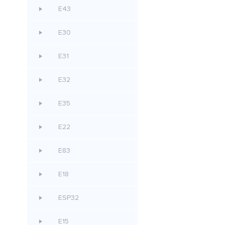
E43
E30
E31
E32
E35
E22
E83
E18
ESP32
E15