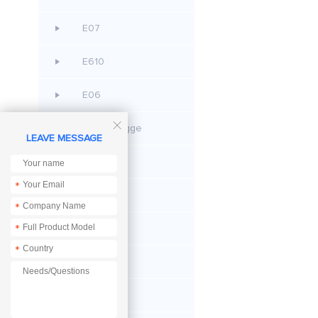
E07
E610
E06

CC Debugge
LEAVE MESSAGE
E42
*
E48
*
*
E53
*
EoRa PI
E105