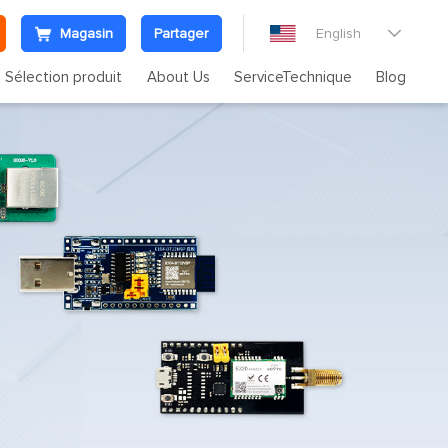
Magasin
Partager
English

Sélection produit
About Us
ServiceTechnique
Blog