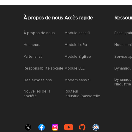
À propos de nous
Accès rapide
Ressou
À propos de nous
Module sans fil
Essai grat
Honneurs
Module LoRa
Nous cont
Partenariat
Module ZigBee
Service a
Responsabilité sociale
Module BLE
Dynamique
Dynamiqu
Des expositions
Modem sans fil
l'industrie
Nouvelles de la
Routeur
société
industriel/passerelle