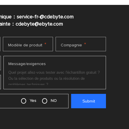
nique：service-fr-@cdebyte.com
plainte：cdebyte
@ebyte.com
*
*
Modèle de produit
Compagnie
Message/exigences
Yes
NO