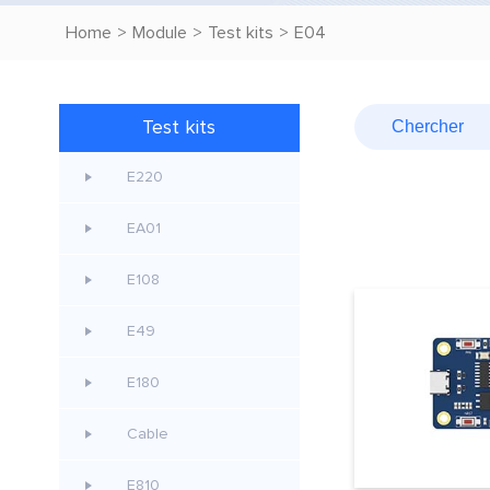
Home
>
Module
>
Test kits
>
E04
Test kits
E220
EA01
E108
E49
E180
Cable
E810