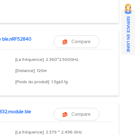
SERVICE EN LIGNE
e ble,nRF52840
Compare

[La fréquence]: 2.360~2.500GHz
[Distance]: 120m
[Poids du produit]: 1.3g±0.1g
832,module ble
Compare

[La fréquence]: 2,379 ~ 2,496 GHz