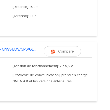
[Distance]: 100m
[Antenne]: IPEX
Module GNSS,BDS/GPS/GLONASS/GALILEO
Compare

[Tension de fonctionnement]: 2,7-5,5 V
[Protocole de communication]: prend en charge
NMEA 4.11 et les versions antérieures