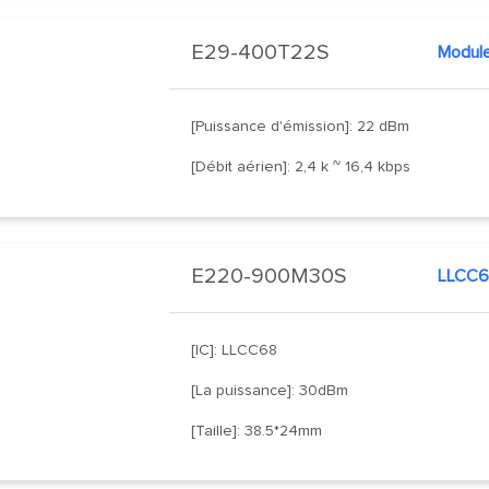
E29-400T22S
Modul
[Puissance d'émission]: 22 dBm
[Débit aérien]: 2,4 k ~ 16,4 kbps
E220-900M30S
LLCC6
[IC]: LLCC68
[La puissance]: 30dBm
[Taille]: 38.5*24mm