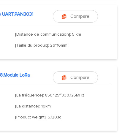
e UART,PAN3031
Compare

[Distance de communication]: 5 km
[Taille du produit]: 26*16mm
8,Module LoRa
Compare

[La fréquence]: 850.125~930.125MHz
[La distance]: 10km
[Product weight]: 5.1±0.1g