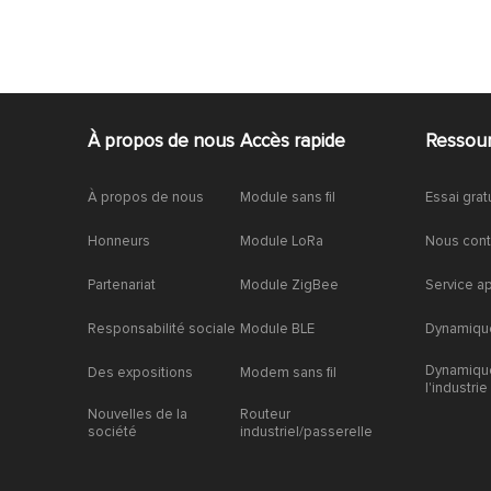
À propos de nous
Accès rapide
Ressou
À propos de nous
Module sans fil
Essai grat
Honneurs
Module LoRa
Nous cont
Partenariat
Module ZigBee
Service a
Responsabilité sociale
Module BLE
Dynamique
Dynamiqu
Des expositions
Modem sans fil
l'industrie
Nouvelles de la
Routeur
société
industriel/passerelle