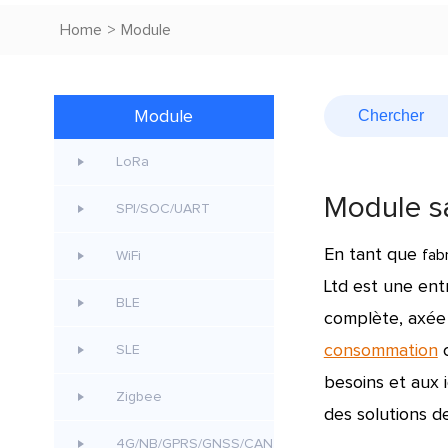
Home
>
Module
Module
LoRa
Module sa
SPI/SOC/UART
En tant que
fab
WiFi
Ltd est une ent
BLE
complète, axée 
consommation
c
SLE
besoins et aux 
Zigbee
des solutions 
4G/NB/GPRS/GNSS/CAN