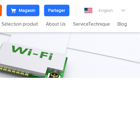
Magasin
Partager
English

Sélection produit
About Us
ServiceTechnique
Blog