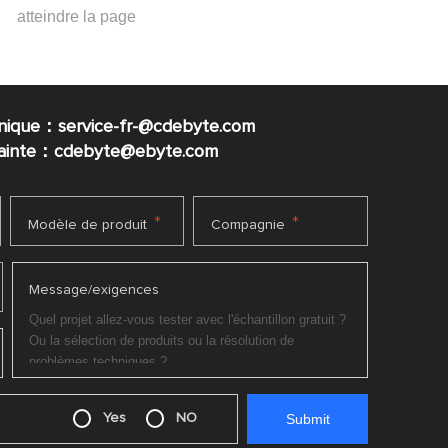
nique：service-fr-@cdebyte.com
plainte：cdebyte
@ebyte.com
*
*
Modèle de produit
Compagnie
Message/exigences
Yes
NO