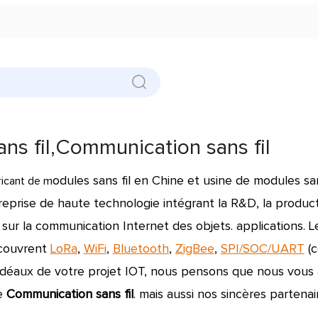
ns fil,Communication sans fil
odules sans fil
en
Chine et usine de modules san
ricant de m
reprise de haute technologie intégrant la R&D, la product
sur la communication Internet des objets. applications. 
ouvrent
LoRa
,
WiFi
,
Bluetooth
,
ZigBee
,
SPI/SOC/UART
(c
idéaux de votre projet IOT, nous pensons que nous vous
de
Communication sans fil
. mais aussi nos sincères partenai