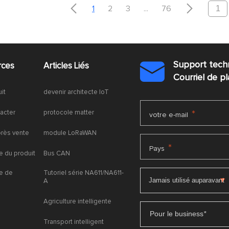


1
2
3
...
76
Support tech
rces
Articles Liés

Courriel de 
uit
devenir architecte IoT
acter
protocole matter
*
votre e-mail
près vente
module LoRaWAN
*
Pays
 du produit
Bus CAN
e de
Tutoriel série NA611/NA611-
A
Agriculture intelligente
Pour le business
*
Transport intelligent