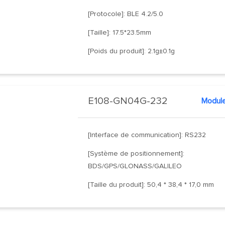
[Protocole]: BLE 4.2/5.0
[Taille]: 17.5*23.5mm
[Poids du produit]: 2.1g±0.1g
E108-GN04G-232
[Interface de communication]: RS232
[Système de positionnement]:
BDS/GPS/GLONASS/GALILEO
[Taille du produit]: 50,4 * 38,4 * 17,0 mm