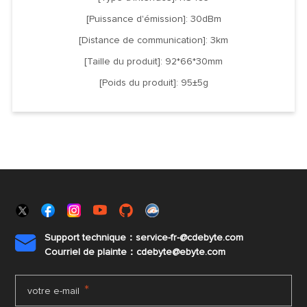
[Puissance d'émission]: 30dBm
[Distance de communication]: 3km
[Taille du produit]: 92*66*30mm
[Poids du produit]: 95±5g
Support technique：service-fr-@cdebyte.com

Courriel de plainte：cdebyte
@ebyte.com
*
votre e-mail