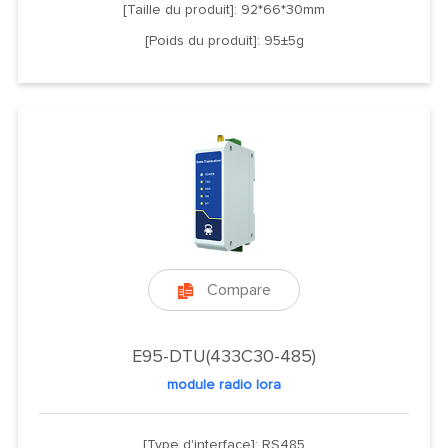
[Taille du produit]: 92*66*30mm
[Poids du produit]: 95±5g
Compare

E95-DTU(433C30-485)
module radio lora
[Type d'interface]: RS485