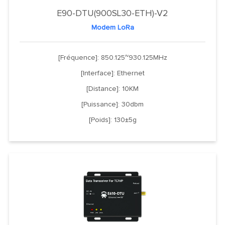
E90-DTU(900SL30-ETH)-V2
Modem LoRa
[Fréquence]: 850.125~930.125MHz
[Interface]: Ethernet
[Distance]: 10KM
[Puissance]: 30dbm
[Poids]: 130±5g