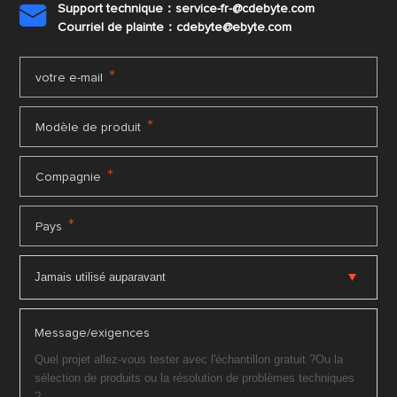
Support technique：service-fr-@cdebyte.com

Courriel de plainte：cdebyte
@ebyte.com
*
votre e-mail
*
Modèle de produit
*
Compagnie
*
Pays
Message/exigences