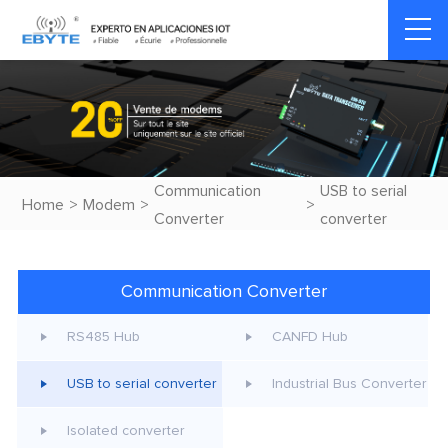
Communication
USB to serial
Home
>
Modem
>
>
Converter
converter
Communication Converter
RS485 Hub
CANFD Hub
USB to serial converter
Industrial Bus Converter
Isolated converter