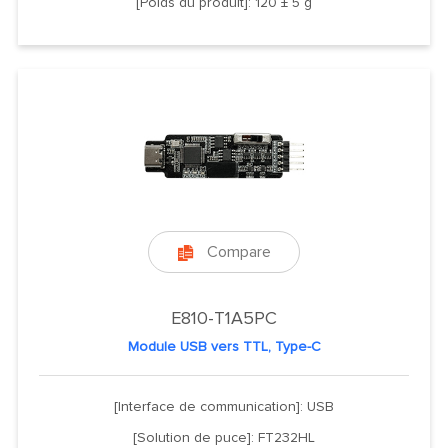
[Poids du produit]: 120 ± 5 g
Compare

E810-T1A5PC
Module USB vers TTL, Type-C
[Interface de communication]: USB
[Solution de puce]: FT232HL