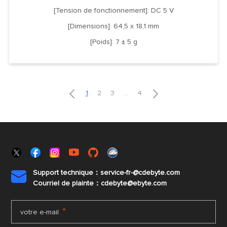
[Tension de fonctionnement]: DC 5 V
[Dimensions]: 64,5 x 18,1 mm
[Poids]: 7 ± 5 g


1
2
3
...
4
Support technique：service-fr-@cdebyte.com

Courriel de plainte：cdebyte
@ebyte.com
*
votre e-mail