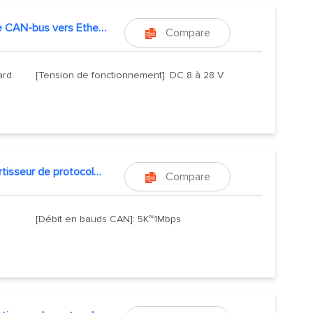
Module CAN-bus vers Ethernet
Compare

ard
[Tension de fonctionnement]: DC 8 à 28 V
Convertisseur de protocole CAN vers USB
Compare

[Débit en bauds CAN]: 5K~1Mbps