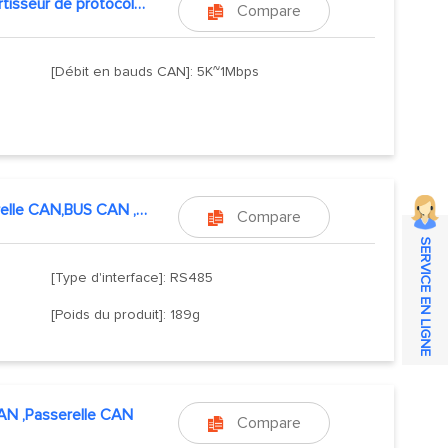
Convertisseur de protocole CAN vers USB
Compare

[Débit en bauds CAN]: 5K~1Mbps
Passerelle CAN,BUS CAN ,RS485,RS232
Compare

SERVICE EN LIGNE
[Type d'interface]: RS485
[Poids du produit]: 189g
N ,Passerelle CAN
Compare
