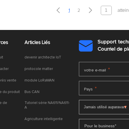


1
2
Support tech
rces
Articles Liés

Courriel de 
uit
devenir architecte IoT
acter
protocole matter
*
votre e-mail
près vente
module LoRaWAN
*
Pays
 du produit
Bus CAN
e de
Tutoriel série NA611/NA611-
A
Agriculture intelligente
Pour le business
*