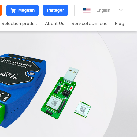
Magasin
Partager
English

Sélection produit
About Us
ServiceTechnique
Blog