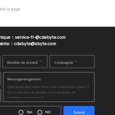
nique：service-fr-@cdebyte.com
plainte：cdebyte
@ebyte.com
*
*
Modèle de produit
Compagnie
Message/exigences
Yes
NO