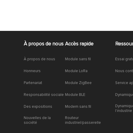
À propos de nous
Accès rapide
Ressou
À propos de nous
Module sans fil
Essai grat
Honneurs
Module LoRa
Nous cont
Partenariat
Module ZigBee
Service a
Responsabilité sociale
Module BLE
Dynamique
Dynamiqu
Des expositions
Modem sans fil
l'industrie
Nouvelles de la
Routeur
société
industriel/passerelle