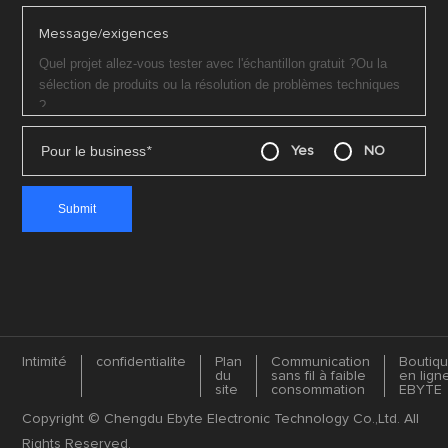
Message/exigences
Pour le business
*
Yes
NO
Intimité
confidentialite
Plan
Communication
Boutiq
du
sans fil à faible
en lign
site
consommation
EBYTE
Copyright © Chengdu Ebyte Electronic Technology Co.,Ltd. All
Rights Reserved.