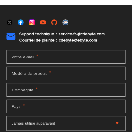
Support technique：service-fr-@cdebyte.com

Courriel de plainte：cdebyte
@ebyte.com
*
votre e-mail
*
Modèle de produit
*
Compagnie
*
Pays