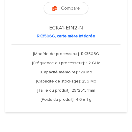
Compare

ECK41-E1N2-N
RK3506G, carte mère intégrée
[Modèle de processeur]: RK3506G
[Fréquence du processeur]: 1,2 GHz
[Capacité mémoire]: 128 Mo
[Capacité de stockage]: 256 Mo
[Taille du produit]: 29*25*3.1mm
[Poids du produit]: 4,6 ± 1 g