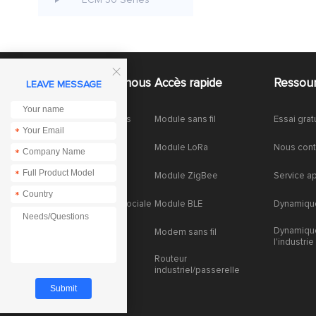
ECM 50 Series

À propos de nous
Accès rapide
Ressou
LEAVE MESSAGE
À propos de nous
Module sans fil
Essai grat
*
Honneurs
Module LoRa
Nous cont
*
*
Partenariat
Module ZigBee
Service a
*
Responsabilité sociale
Module BLE
Dynamique
Dynamiqu
Des expositions
Modem sans fil
l'industrie
Nouvelles de la
Routeur
société
industriel/passerelle