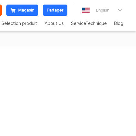
Magasin
Partager
English

Sélection produit
About Us
ServiceTechnique
Blog