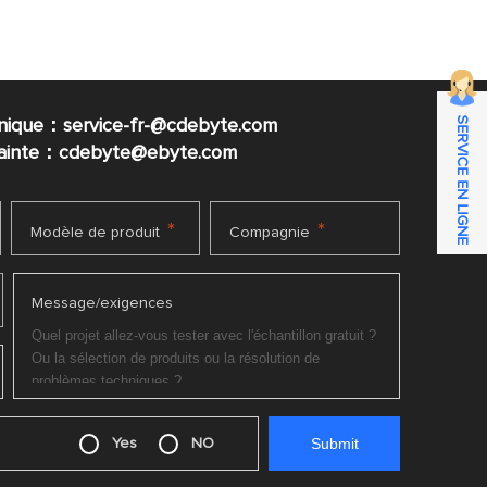
SERVICE EN LIGNE
nique：service-fr-@cdebyte.com
plainte：cdebyte
@ebyte.com
*
*
Modèle de produit
Compagnie
Message/exigences
Yes
NO