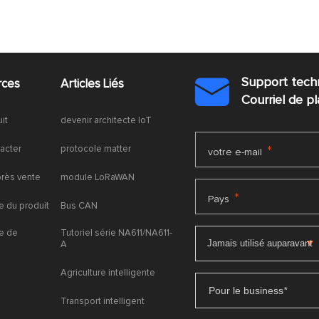
Support tech
rces
Articles Liés

Courriel de 
uit
devenir architecte IoT
acter
protocole matter
*
votre e-mail
près vente
module LoRaWAN
*
Pays
 du produit
Bus CAN
e de
Tutoriel série NA611/NA611-
A
Agriculture intelligente
Pour le business
*
Transport intelligent