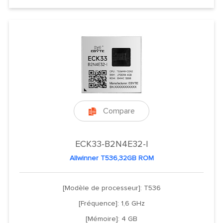
Compare

ECK33-B2N4E32-I
Allwinner T536,32GB ROM
[Modèle de processeur]: T536
[Fréquence]: 1,6 GHz
[Mémoire]: 4 GB