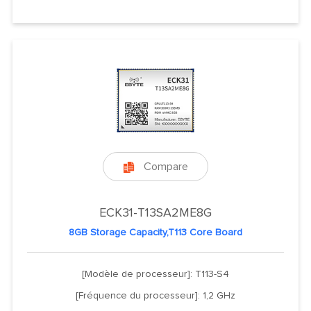
Compare

ECK31-T13SA2ME8G
8GB Storage Capacity,T113 Core Board
[Modèle de processeur]: T113-S4
[Fréquence du processeur]: 1,2 GHz