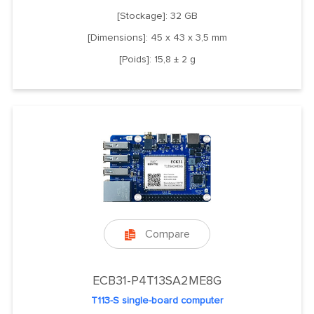
[Stockage]: 32 GB
[Dimensions]: 45 x 43 x 3,5 mm
[Poids]: 15,8 ± 2 g
Compare

ECB31-P4T13SA2ME8G
T113-S single-board computer