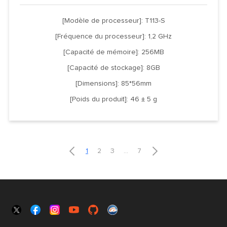
[Modèle de processeur]: T113-S
[Fréquence du processeur]: 1,2 GHz
[Capacité de mémoire]: 256MB
[Capacité de stockage]: 8GB
[Dimensions]: 85*56mm
[Poids du produit]: 46 ± 5 g


1
2
3
...
7