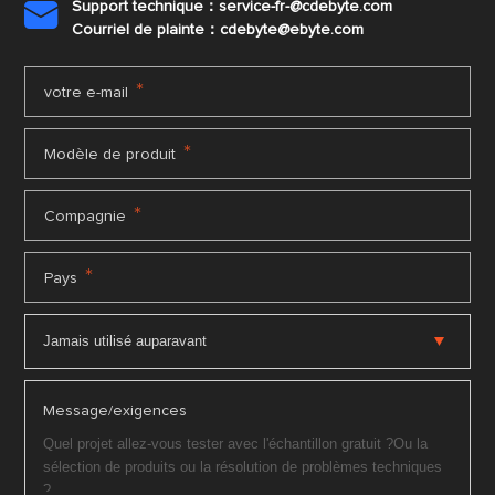
Support technique：service-fr-@cdebyte.com

Courriel de plainte：cdebyte
@ebyte.com
*
votre e-mail
*
Modèle de produit
*
Compagnie
*
Pays
Message/exigences