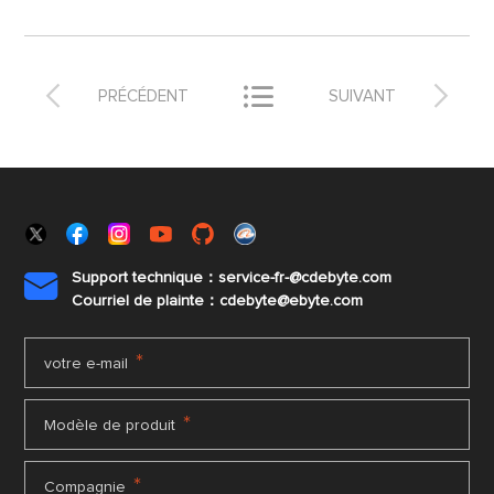



PRÉCÉDENT
SUIVANT
Support technique：service-fr-@cdebyte.com

Courriel de plainte：cdebyte
@ebyte.com
*
votre e-mail
*
Modèle de produit
*
Compagnie