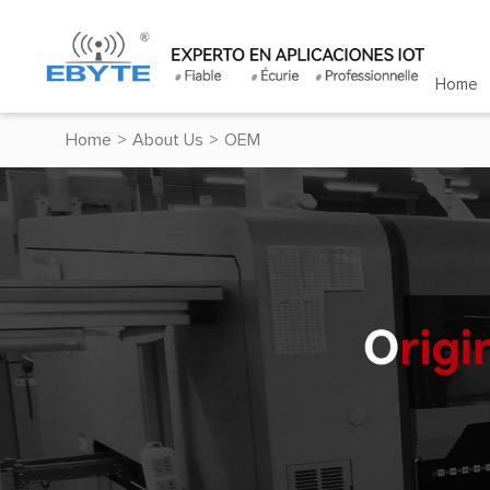
Home
Home
>
About Us
>
OEM