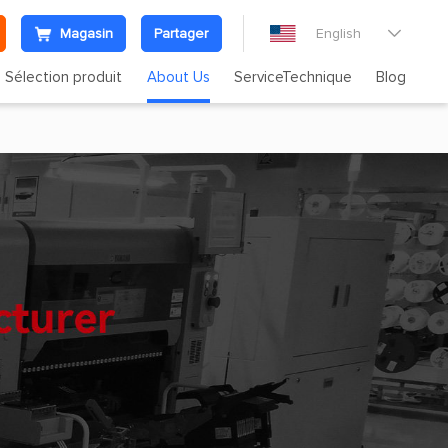
Magasin
Partager
English

Sélection produit
About Us
ServiceTechnique
Blog