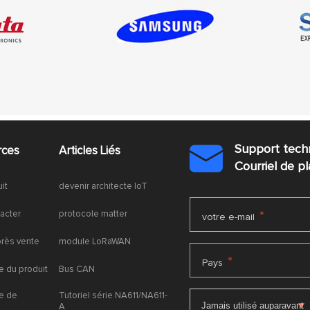
Support tech
rces
Articles Liés

Courriel de 
uit
devenir architecte IoT
acter
protocole matter
*
votre e-mail
près vente
module LoRaWAN
*
Pays
 du produit
Bus CAN
e de
Tutoriel série NA611/NA611-
A