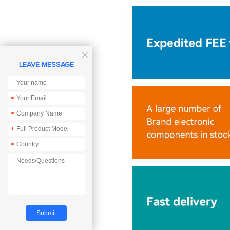

LEAVE MESSAGE
*
*
*
*