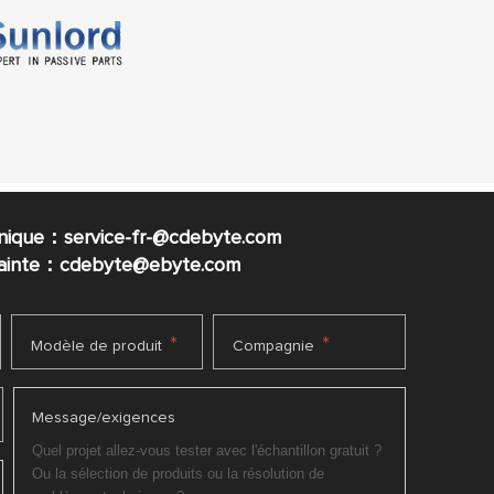
nique：service-fr-@cdebyte.com
plainte：cdebyte
@ebyte.com
*
*
Modèle de produit
Compagnie
Message/exigences