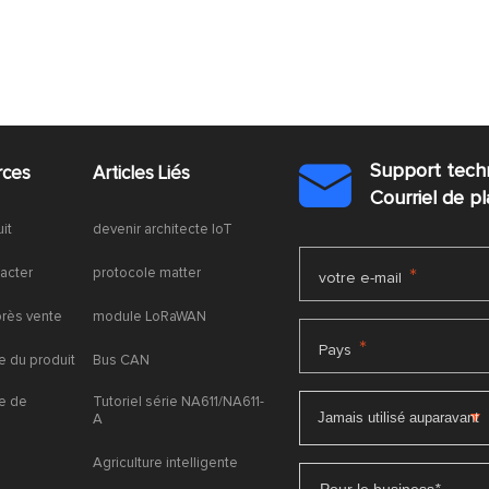
Support tech
rces
Articles Liés

Courriel de 
uit
devenir architecte IoT
acter
protocole matter
*
votre e-mail
près vente
module LoRaWAN
*
Pays
 du produit
Bus CAN
e de
Tutoriel série NA611/NA611-
A
Agriculture intelligente