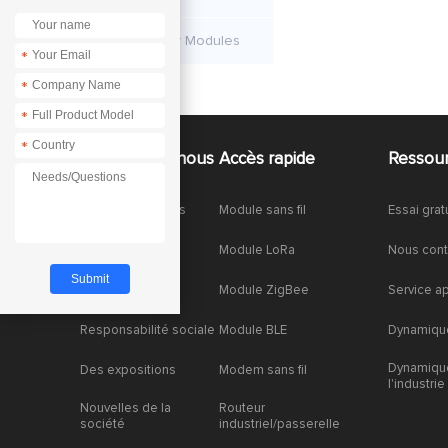
Air Quality Modules
*
*
*
*
À propos de nous
Accès rapide
Ressou
À propos de nous
Module sans fil
Essai grat
Honneurs
Module LoRa
Nous cont
Partenariat
Module ZigBee
Service a
Responsabilité sociale
Module BLE
Dynamique
Dynamiqu
Des expositions
Modem sans fil
l'industrie
Nouvelles de la
Routeur
société
industriel/passerelle