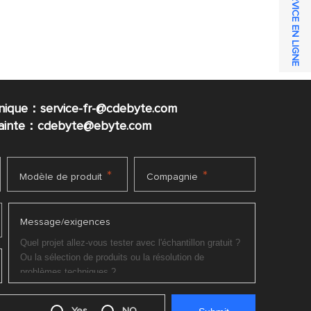
SERVICE EN LIGNE
nique：service-fr-@cdebyte.com
plainte：cdebyte
@ebyte.com
*
*
Modèle de produit
Compagnie
Message/exigences