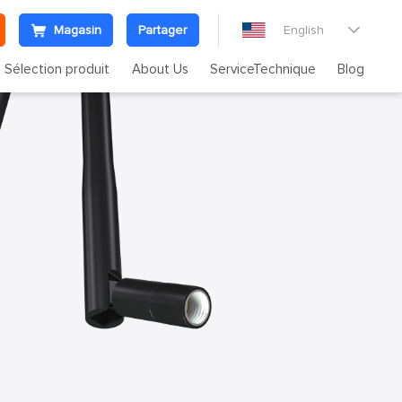
Magasin
Partager
English

Sélection produit
About Us
ServiceTechnique
Blog