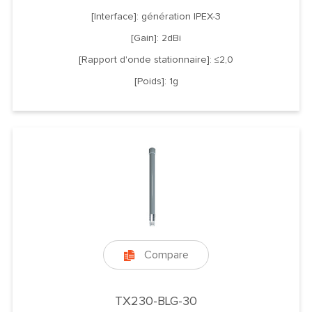
[Interface]: génération IPEX-3
[Gain]: 2dBi
[Rapport d'onde stationnaire]: ≤2,0
[Poids]: 1g
Compare

TX230-BLG-30