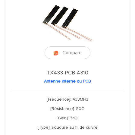
Compare

TX433-PCB-4310
Antenne interne du PCB
[Fréquence]: 433MHz
[Résistance]: 50Ω
[Gain]: 3dBi
[Type]: soudure au fil de cuivre