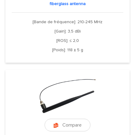
fiberglass antenna
[Bande de fréquence]: 210-245 MHz
[Gain]: 3,5 dBi
[ROS]: ≤ 2,0
[Poids]: 118 ± 5 g
Compare
