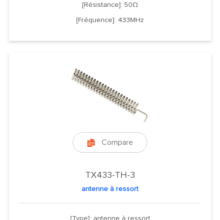
[Résistance]: 50Ω
[Fréquence]: 433MHz
Compare

TX433-TH-3
antenne à ressort
[Type]: antenne à ressort