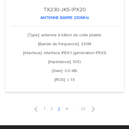
TX230-JKS-IPX20
ANTENNE BARRE 230MHz
[Type]: antenne à bâton de colle pliable
[Bande de fréquence]: 230M
[Interface]: interface IPEX-1 (génération IPEX1)
[Impédance]: 50Ω
[Gain]: 3,0 dBi
[ROS]: ≤ 1,5


1
2
3
4
...
23