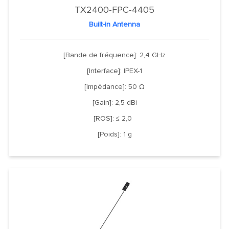
TX2400-FPC-4405
Built-in Antenna
[Bande de fréquence]: 2,4 GHz
[Interface]: IPEX-1
[Impédance]: 50 Ω
[Gain]: 2,5 dBi
[ROS]: ≤ 2,0
[Poids]: 1 g