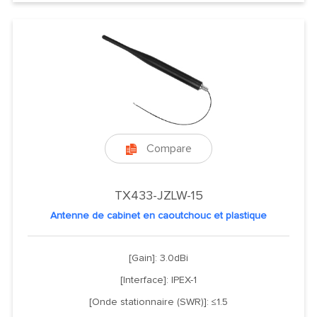
Compare

TX433-JZLW-15
Antenne de cabinet en caoutchouc et plastique
[Gain]: 3.0dBi
[Interface]: IPEX-1
[Onde stationnaire (SWR)]: ≤1.5