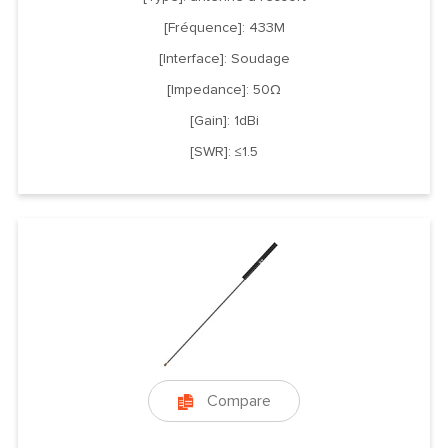
[Fréquence]: 433M
[Interface]: Soudage
[Impedance]: 50Ω
[Gain]: 1dBi
[SWR]: ≤1.5
Compare
