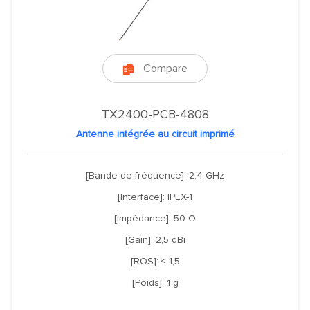
Compare

TX2400-PCB-4808
Antenne intégrée au circuit imprimé
[Bande de fréquence]: 2,4 GHz
[Interface]: IPEX-1
[Impédance]: 50 Ω
[Gain]: 2,5 dBi
[ROS]: ≤ 1,5
[Poids]: 1 g