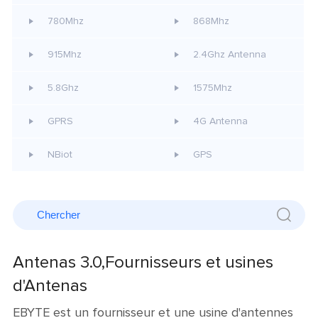
780Mhz
868Mhz
915Mhz
2.4Ghz Antenna
5.8Ghz
1575Mhz
GPRS
4G Antenna
NBiot
GPS
Antenas 3.0,Fournisseurs et usines
d'Antenas
EBYTE est un fournisseur et une usine d'antennes