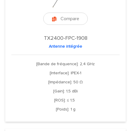
Compare

TX2400-FPC-1908
Antenne intégrée
[Bande de fréquence]: 2,4 GHz
[Interface]: IPEX-1
[Impédance]: 50 Ω
[Gain]: 1,5 dBi
[ROS]: ≤ 1,5
[Poids]: 1 g