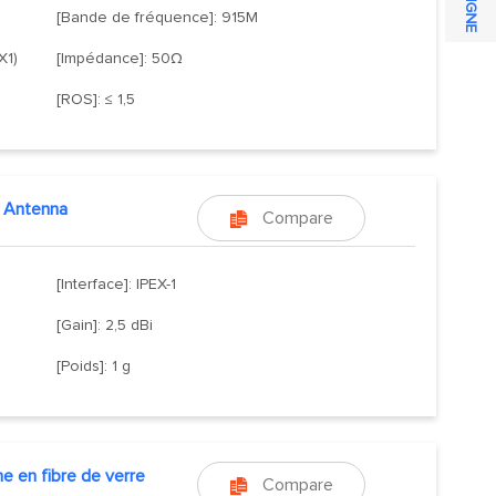
[Bande de fréquence]: 915M
X1)
[Impédance]: 50Ω
[ROS]: ≤ 1,5
in Antenna
Compare

[Interface]: IPEX-1
[Gain]: 2,5 dBi
[Poids]: 1 g
e en fibre de verre
Compare
