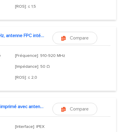
[ROS]: ≤ 1,5
915 MHz, antenne FPC intégrée
Compare

é
[Fréquence]: 910-920 MHz
[Impédance]: 50 Ω
[ROS]: ≤ 2,0
Circuit imprimé avec antenne intégrée
Compare

[Interface]: IPEX