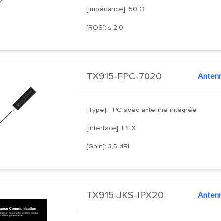
[Impédance]: 50 Ω
[ROS]: ≤ 2,0
TX915-FPC-7020
[Type]: FPC avec antenne intégrée
[Interface]: IPEX
[Gain]: 3,5 dBi
TX915-JKS-IPX20