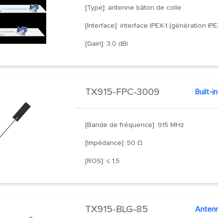
[Type]: antenne bâton de colle
[Interface]: interface IPEX-1 (génération IPE
[Gain]: 3,0 dBi
TX915-FPC-3009
Built-
[Bande de fréquence]: 915 MHz
[Impédance]: 50 Ω
[ROS]: ≤ 1,5
TX915-BLG-85
Antenn