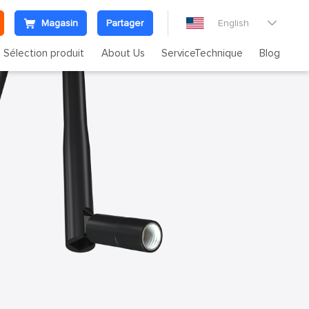
Magasin
Partager
English

Sélection produit
About Us
ServiceTechnique
Blog