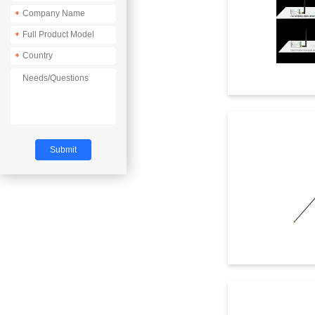
*
*
*