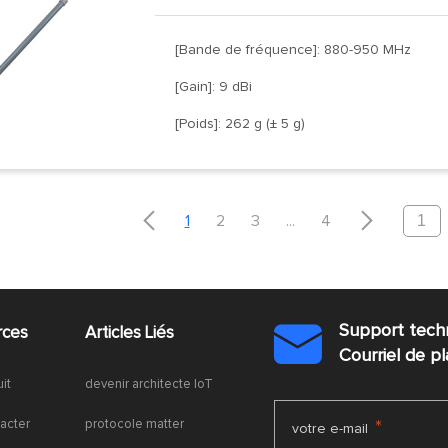
[Bande de fréquence]: 880-950 MHz
[Gain]: 9 dBi
[Poids]: 262 g (± 5 g)


1
2
3
...
4
Support tech
rces
Articles Liés

Courriel de 
uit
devenir architecte IoT
acter
protocole matter
*
votre e-mail