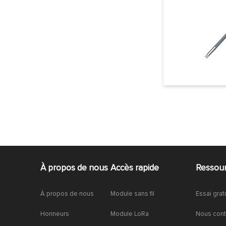
À propos de nous
Accès rapide
Ressou
À propos de nous
Module sans fil
Essai grat
Honneurs
Module LoRa
Nous cont