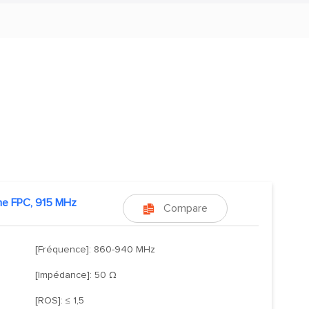
ne FPC, 915 MHz
Compare

[Fréquence]: 860-940 MHz
[Impédance]: 50 Ω
[ROS]: ≤ 1,5