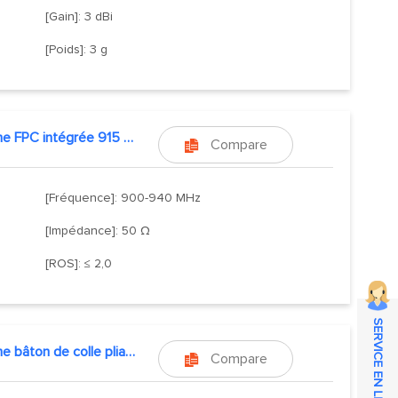
[Gain]: 3 dBi
[Poids]: 3 g
Antenne FPC intégrée 915 MHz
Compare

[Fréquence]: 900-940 MHz
[Impédance]: 50 Ω
[ROS]: ≤ 2,0
SERVICE EN LIGNE
Antenne bâton de colle pliable
Compare
