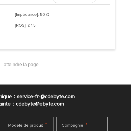
[Impédance]: 50 Ω
[ROS]: ≤ 1,5
nique：service-fr-@cdebyte.com
plainte：cdebyte
@ebyte.com
*
*
Modèle de produit
Compagnie