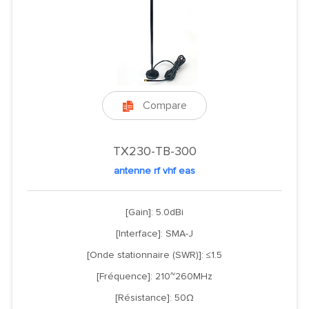
Compare

TX230-TB-300
antenne rf vhf eas
[Gain]: 5.0dBi
[Interface]: SMA-J
[Onde stationnaire (SWR)]: ≤1.5
[Fréquence]: 210~260MHz
[Résistance]: 50Ω