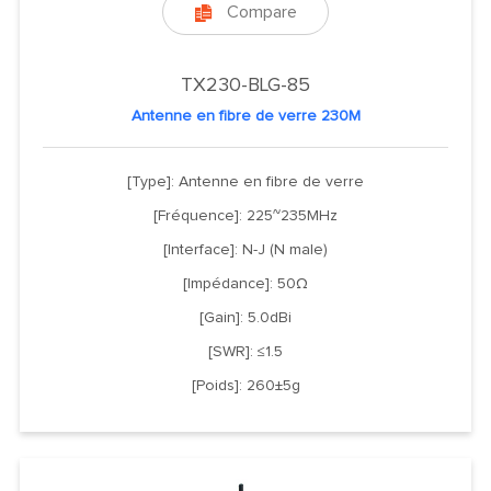
Compare

TX230-BLG-85
Antenne en fibre de verre 230M
[Type]: Antenne en fibre de verre
[Fréquence]: 225~235MHz
[Interface]: N-J (N male)
[Impédance]: 50Ω
[Gain]: 5.0dBi
[SWR]: ≤1.5
[Poids]: 260±5g