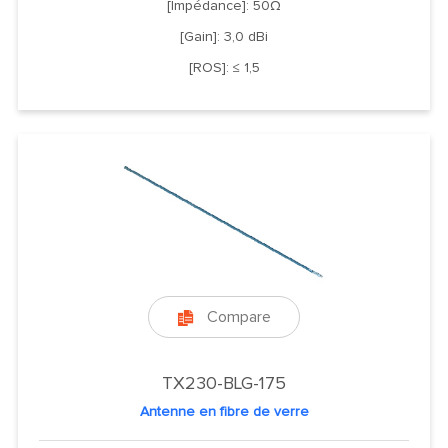
[Impédance]: 50Ω
[Gain]: 3,0 dBi
[ROS]: ≤ 1,5
Compare

TX230-BLG-175
Antenne en fibre de verre