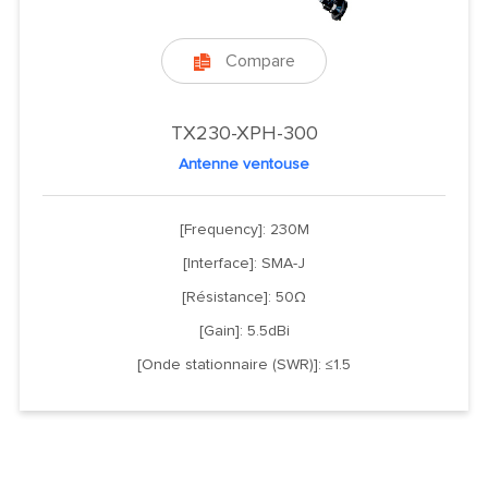
Compare

TX230-XPH-300
Antenne ventouse
[Frequency]: 230M
[Interface]: SMA-J
[Résistance]: 50Ω
[Gain]: 5.5dBi
[Onde stationnaire (SWR)]: ≤1.5