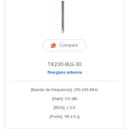
Compare

TX230-BLG-30
fiberglass antenna
[Bande de fréquence]: 210-245 MHz
[Gain]: 3,5 dBi
[ROS]: ≤ 2,0
[Poids]: 118 ± 5 g