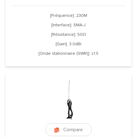
[Fréquence]: 230M
[Interface]: SMA-J
[Résistance]: 50Ω
[Gain]: 3.0dBi
[Onde stationnaire (SWR)]: ≤1.5
Compare
