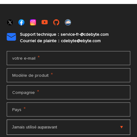
Support technique：service-fr-@cdebyte.com

Courriel de plainte：cdebyte
@ebyte.com
*
votre e-mail
*
Modèle de produit
*
Compagnie
*
Pays