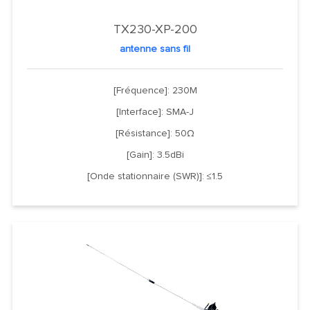
TX230-XP-200
antenne sans fil
[Fréquence]: 230M
[Interface]: SMA-J
[Résistance]: 50Ω
[Gain]: 3.5dBi
[Onde stationnaire (SWR)]: ≤1.5