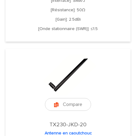
[Interface]: SMA-J
[Résistance]: 50Ω
[Gain]: 2.5dBi
[Onde stationnaire (SWR)]: ≤1.5
Compare

TX230-JKD-20
Antenne en caoutchouc