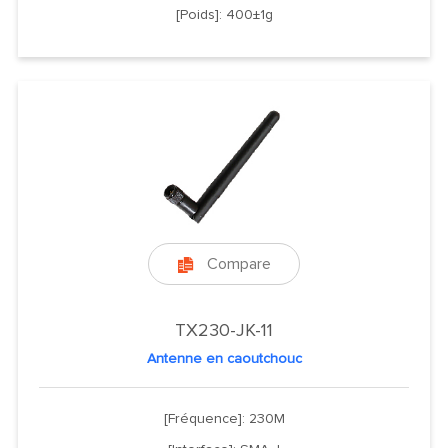
[Poids]: 400±1g
Compare

TX230-JK-11
Antenne en caoutchouc
[Fréquence]: 230M