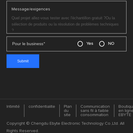
Message/exigences
Pour le business
*
Yes
NO
Intimité
confidentialite
Plan
Communication
Boutiq
du
sans fil à faible
en lign
site
consommation
EBYTE
Copyright © Chengdu Ebyte Electronic Technology Co.,Ltd. All
Rights Reserved.