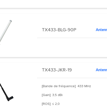
TX433-BLG-90P
Antenn
TX433-JKR-19
Antenn
[Bande de fréquence]: 433 MHz
[Gain]: 3,5 dBi
[ROS]: ≤ 2,0