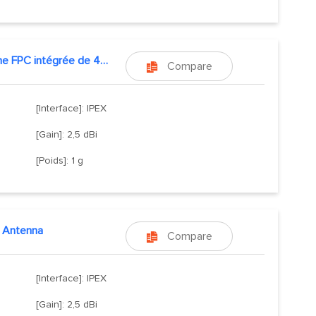
Antenne FPC intégrée de 433 MHz
Compare

[Interface]: IPEX
[Gain]: 2,5 dBi
[Poids]: 1 g
in Antenna
Compare

[Interface]: IPEX
[Gain]: 2,5 dBi