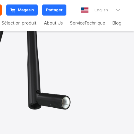
Magasin
Partager
English

Sélection produit
About Us
ServiceTechnique
Blog