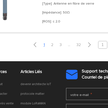
[Type]: Antenne en fibre de verre
[Impédance]: 50Ω
[ROS]: ≤ 2,0


1
2
3
...
32
Support tech
rces
Articles Liés

Courriel de 
uit
devenir architecte IoT
acter
protocole matter
*
votre e-mail
près vente
module LoRaWAN