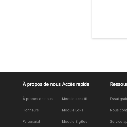
À propos de nous
Accès rapide
Ressou
À propos de nous
Module sans fil
Essai grat
Honneurs
Module LoRa
Nous cont
Partenariat
Module ZigBee
Service a