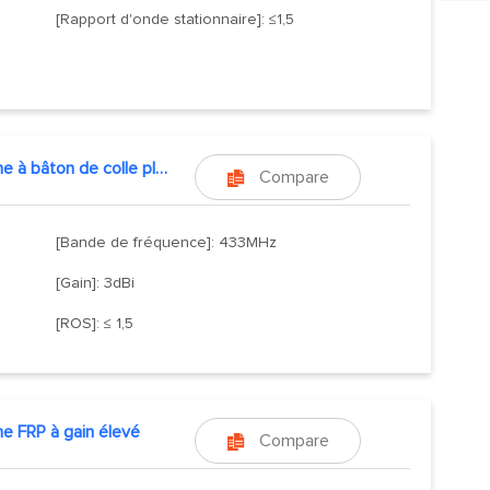
[Rapport d'onde stationnaire]: ≤1,5
Antenne à bâton de colle pliable
Compare

[Bande de fréquence]: 433MHz
[Gain]: 3dBi
[ROS]: ≤ 1,5
e FRP à gain élevé
Compare
