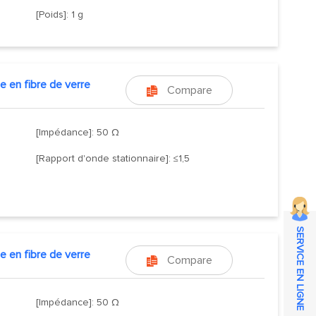
[Poids]: 1 g
e en fibre de verre
Compare

[Impédance]: 50 Ω
[Rapport d'onde stationnaire]: ≤1,5
SERVICE EN LIGNE
e en fibre de verre
Compare

[Impédance]: 50 Ω