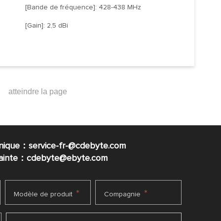
[Bande de fréquence]: 428-438 MHz
[Gain]: 2,5 dBi
nique：service-fr-@cdebyte.com
plainte：cdebyte
@ebyte.com
*
*
Modèle de produit
Compagnie