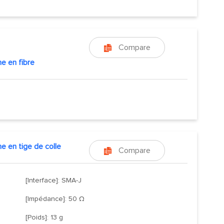
Compare

e en fibre
e en tige de colle
Compare

[Interface]: SMA-J
[Impédance]: 50 Ω
[Poids]: 13 g