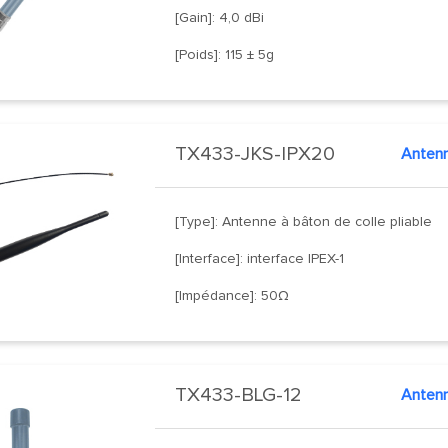
[Gain]: 4,0 dBi
[Poids]: 115 ± 5g
TX433-JKS-IPX20
[Type]: Antenne à bâton de colle pliable
[Interface]: interface IPEX-1
[Impédance]: 50Ω
TX433-BLG-12
Antenn