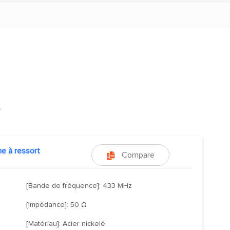
s
e à ressort
Compare

[Bande de fréquence]: 433 MHz
[Impédance]: 50 Ω
[Matériau]: Acier nickelé