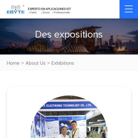
D
e
s
e
x
p
o
s
i
t
i
o
n
s
Home
>
About Us
>
Exhibitions