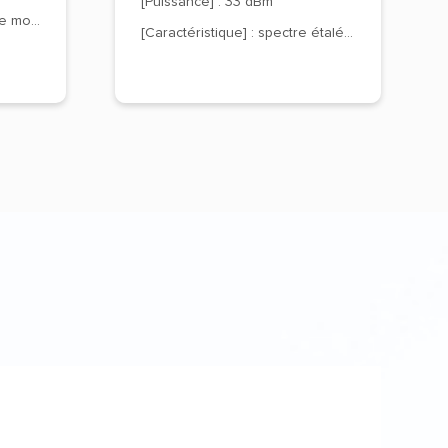
[Puissance] : 33 dBm
[Port Ethernet] : fibre unique monomode
[Caractéristique] : spectre étalé LoRa, anti-interférence longue distance.