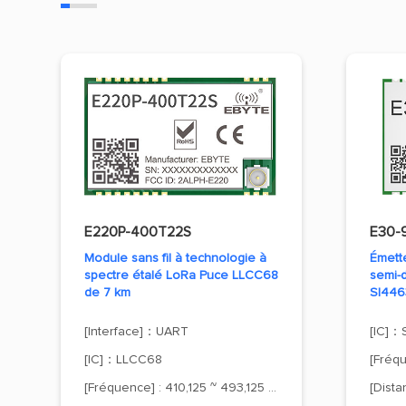
E220P-400T22S
E30-
Module sans fil à technologie à
Émett
spectre étalé LoRa Puce LLCC68
semi-
de 7 km
SI446
[Interface]：UART
[IC]：
[IC]：LLCC68
[Fréqu
[Fréquence] : 410,125 ~ 493,125 MHz.
[Dist