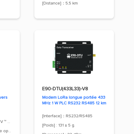
[Distance]：5,5 km
E90-DTU(433L33)-V8
vers
Modem LoRa longue portée 433
MHz 1 W PLC RS232 RS485 12 km
[Interface]：RS232/RS485
[Tension d'alimentation] : 8 V ~ 28 V CC.
[Poids] : 131 ± 5 g.
[Interface] ： CAN vers fibre optique