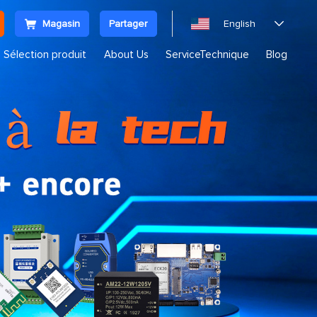
Magasin
Partager
English

Sélection produit
About Us
ServiceTechnique
Blog