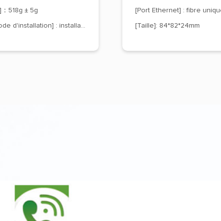
s]：518g ± 5g
[Méthode d'installation] : installation du trou de positionnement
[Taille]: 84*82*24mm
Smart Security
Smart Meter