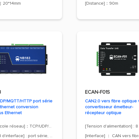
e]: 20*14mm
[Distance]：90m
3
ECAN-F01S
DP/MQTT/HTTP port série
CAN2.0 vers fibre optique 
Ethernet conversion
convertisseur émetteur-
s Ethernet
récepteur optique
[Protocole réseau]：TCP/UDP/MQTT/HTTP
[Signal d'interface] : port série, port réseau (RJ45)