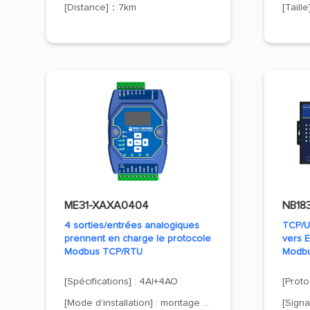
[Distance]：7km
[Taill
ME31-XAXA0404
NB18
4 sorties/entrées analogiques
TCP/U
prennent en charge le protocole
vers 
Modbus TCP/RTU
Modbu
[Spécifications] : 4AI+4AO
[Mode d'installation] : montage sur rail DIN