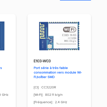
E103-W03
rs
Port série à très faible
consommation vers module Wi-
Fi,boîtier SMD
[CI] : CC3220R
0 GHz.
[Wi-Fi] : 802.11 b/g/n
[Fréquence] : 2,4 GHz