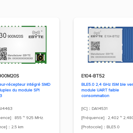
900M20S
E104-BT52
eur-récepteur intégré SMD
BLE5.0 2,4 GHz ISM ble ve
duplex du module SPI
module UART faible
3
consommation
SI4463
[IC]：DA14531
ence] : 855 ~ 925 MHz.
[Fréquence] : 2,402 ~ 2,48
ance]：2,5 km
[Protocole]：BLE5.0